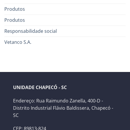
Produtos
Produtos
Responsabilidade social
Vetanco S.A.
UNIDADE CHAPECÓ - SC
Endereço: Rua Raimundo Zanella, 400-D -
Distrito Industrial Flávio Baldissera, Chapecó -
SC
CEP: 89813-824