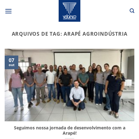
Skip
to
content
ARQUIVOS DE TAG:
ARAPÉ AGROINDÚSTRIA
07
out
Seguimos nossa jornada de desenvolvimento com a
Arapé!