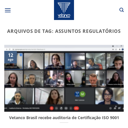
Skip
to
content
ARQUIVOS DE TAG:
ASSUNTOS REGULATÓRIOS
12
ago
Vetanco Brasil recebe auditoria de Certificação ISO 9001