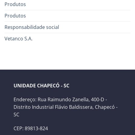
Produtos
Produtos
Responsabilidade social
Vetanco S.A.
UNIDADE CHAPECÓ - SC
Endereço: Rua Raimundo Zanella, 400-D -
Distrito Industrial Flávio Baldissera, Chapecó -
SC
CEP: 89813-824