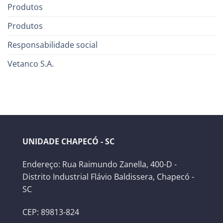
Produtos
Produtos
Responsabilidade social
Vetanco S.A.
UNIDADE CHAPECÓ - SC
Endereço: Rua Raimundo Zanella, 400-D -
Distrito Industrial Flávio Baldissera, Chapecó -
SC
CEP: 89813-824