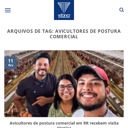
Skip
to
content
ARQUIVOS DE TAG:
AVICULTORES DE POSTURA
COMERCIAL
11
fev
Avicultores de postura comercial em RR recebem visita
técnica