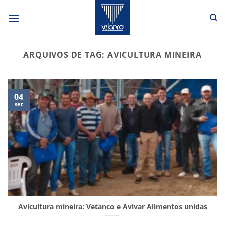
Skip
to
content
ARQUIVOS DE TAG:
AVICULTURA MINEIRA
04
set
Avicultura mineira: Vetanco e Avivar Alimentos unidas