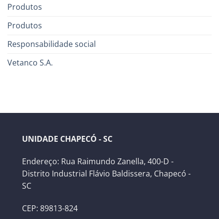
Produtos
Produtos
Responsabilidade social
Vetanco S.A.
UNIDADE CHAPECÓ - SC
Endereço: Rua Raimundo Zanella, 400-D -
Distrito Industrial Flávio Baldissera, Chapecó -
SC
CEP: 89813-824