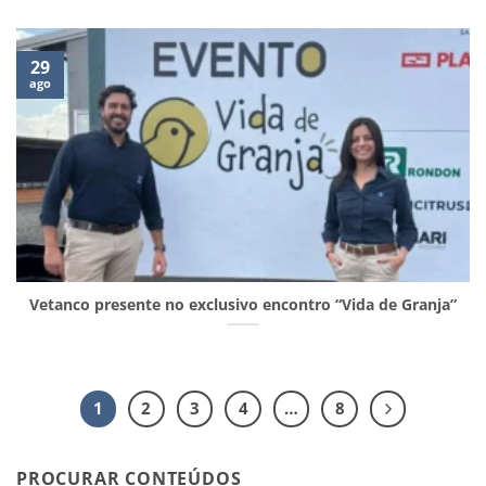
29
ago
Vetanco presente no exclusivo encontro “Vida de Granja”
1
2
3
4
…
8
PROCURAR CONTEÚDOS