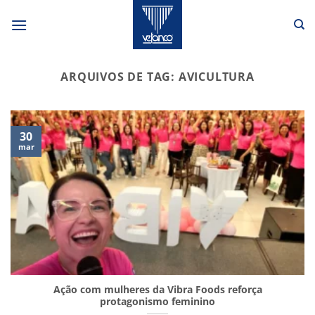
Skip
to
content
ARQUIVOS DE TAG:
AVICULTURA
30
mar
Ação com mulheres da Vibra Foods reforça
protagonismo feminino