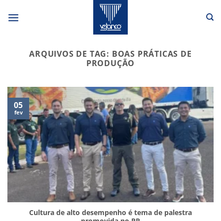
Skip
to
content
ARQUIVOS DE TAG:
BOAS PRÁTICAS DE
PRODUÇÃO
05
fev
Cultura de alto desempenho é tema de palestra
promovida no PR