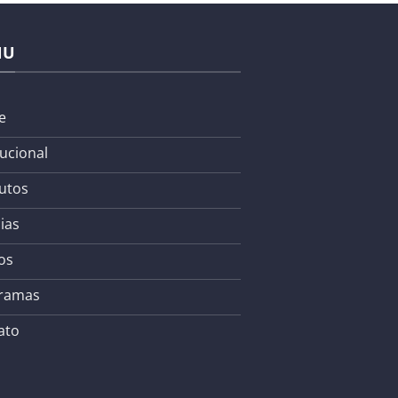
NU
e
tucional
utos
ias
os
ramas
ato