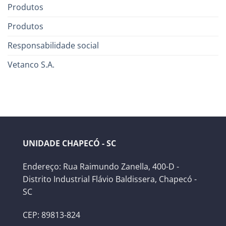
Produtos
Produtos
Responsabilidade social
Vetanco S.A.
UNIDADE CHAPECÓ - SC
Endereço: Rua Raimundo Zanella, 400-D -
Distrito Industrial Flávio Baldissera, Chapecó -
SC
CEP: 89813-824