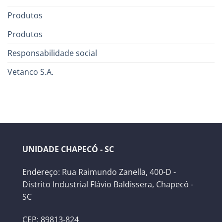
Produtos
Produtos
Responsabilidade social
Vetanco S.A.
UNIDADE CHAPECÓ - SC
Endereço: Rua Raimundo Zanella, 400-D -
Distrito Industrial Flávio Baldissera, Chapecó -
SC
CEP: 89813-824