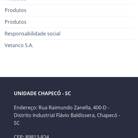
Produtos
Produtos
Responsabilidade social
Vetanco S.A.
UNIDADE CHAPECÓ - SC
Endereço: Rua Raimundo Zanella, 400-D -
Distrito Industrial Flávio Baldissera, Chapecó -
SC
CEP: 89813-824