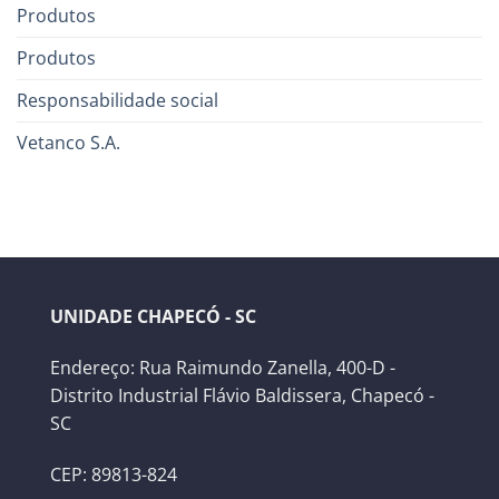
Produtos
Produtos
Responsabilidade social
Vetanco S.A.
UNIDADE CHAPECÓ - SC
Endereço: Rua Raimundo Zanella, 400-D -
Distrito Industrial Flávio Baldissera, Chapecó -
SC
CEP: 89813-824