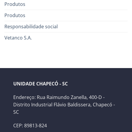
Produtos
Produtos
Responsabilidade social
Vetanco S.A.
UNIDADE CHAPECÓ - SC
Endereço: Rua Raimundo Zanella, 400-D -
Distrito Industrial Flávio Baldissera, Chapecó -
SC
CEP: 89813-824