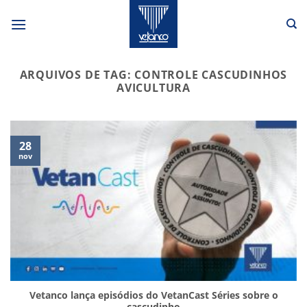
Skip
to
content
ARQUIVOS DE TAG:
CONTROLE CASCUDINHOS
AVICULTURA
28
nov
Vetanco lança episódios do VetanCast Séries sobre o
cascudinho