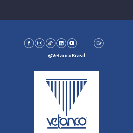
@VetancoBrasil