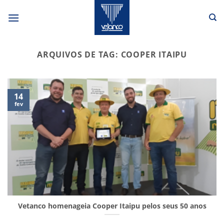
Skip
to
content
ARQUIVOS DE TAG:
COOPER ITAIPU
14
fev
Vetanco homenageia Cooper Itaipu pelos seus 50 anos