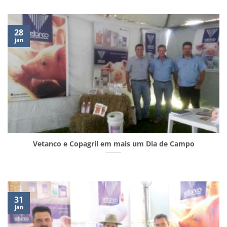
28
jan
Vetanco e Copagril em mais um Dia de Campo
31
jan