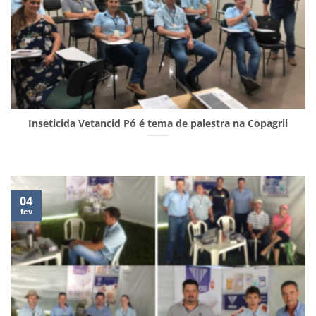
Inseticida Vetancid Pó é tema de palestra na Copagril
04
fev