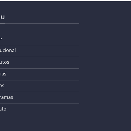
NU
e
tucional
utos
ias
os
ramas
ato