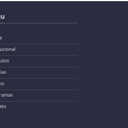
NU
e
tucional
utos
ias
os
ramas
ato