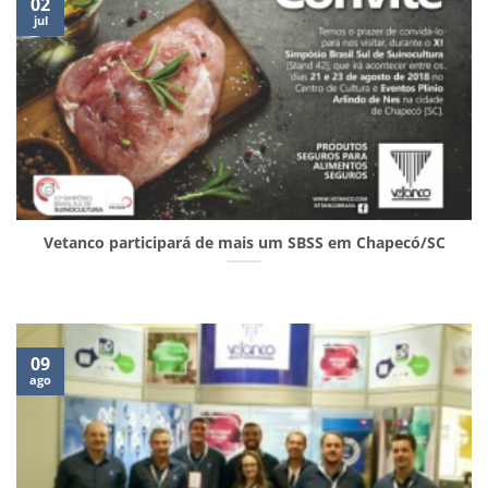
02
jul
Vetanco participará de mais um SBSS em Chapecó/SC
09
ago