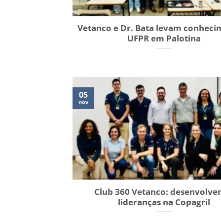
Vetanco e Dr. Bata levam conheci
UFPR em Palotina
05
nov
Club 360 Vetanco: desenvolve
lideranças na Copagril