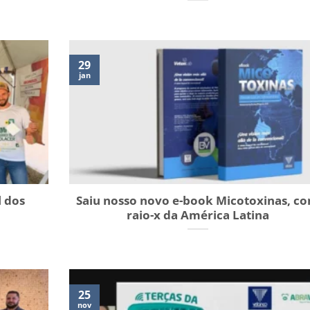
29
jan
l dos
Saiu nosso novo e-book Micotoxinas, c
raio-x da América Latina
25
nov