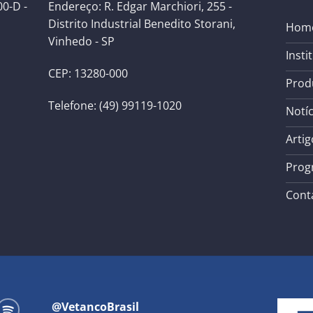
0-D -
Endereço: R. Edgar Marchiori, 255 -
Distrito Industrial Benedito Storani,
Hom
Vinhedo - SP
Insti
CEP: 13280-000
Prod
Telefone: (49) 99119-1020
Notíc
Artig
Prog
Cont
@VetancoBrasil