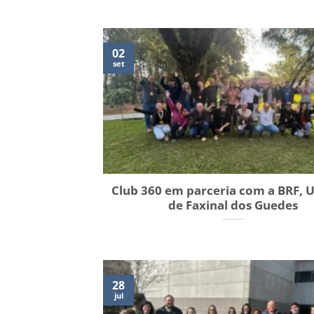
02
set
Club 360 em parceria com a BRF, 
de Faxinal dos Guedes
28
jul