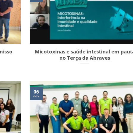
misso
Micotoxinas e saúde intestinal em paut
no Terça da Abraves
06
nov