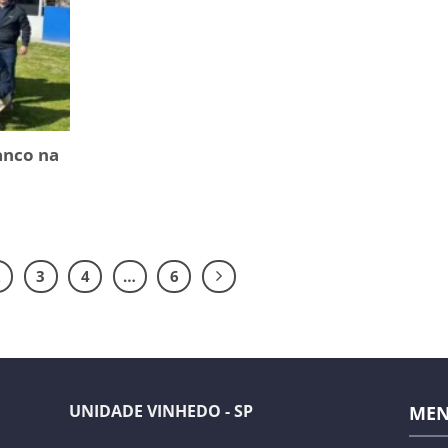
anco na
2
3
4
…
6
UNIDADE VINHEDO - SP
ME