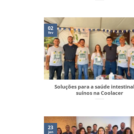
02
fev
Soluções para a saúde intestina
suínos na Coolacer
23
jan