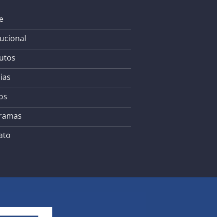
e
tucional
utos
ias
os
ramas
ato