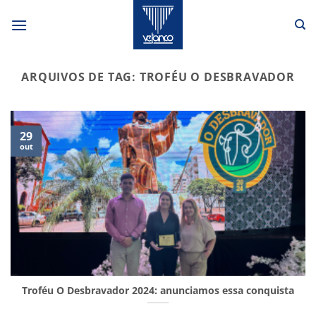
Skip
to
content
ARQUIVOS DE TAG:
TROFÉU O DESBRAVADOR
29
out
Troféu O Desbravador 2024: anunciamos essa conquista