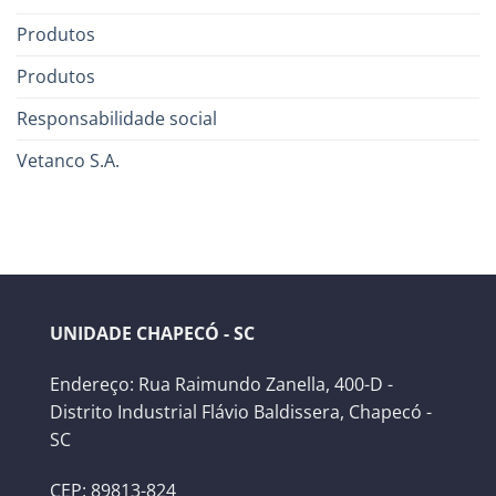
Produtos
Produtos
Responsabilidade social
Vetanco S.A.
UNIDADE CHAPECÓ - SC
Endereço: Rua Raimundo Zanella, 400-D -
Distrito Industrial Flávio Baldissera, Chapecó -
SC
CEP: 89813-824