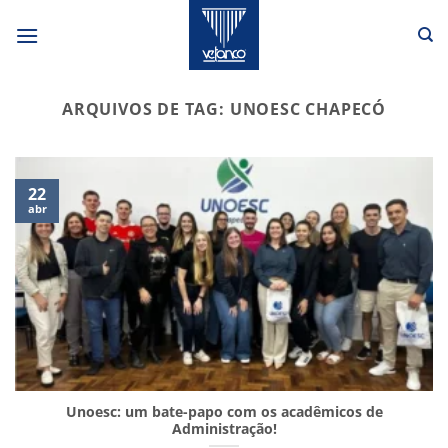
Skip
to
content
ARQUIVOS DE TAG:
UNOESC CHAPECÓ
22
abr
Unoesc: um bate-papo com os acadêmicos de
Administração!