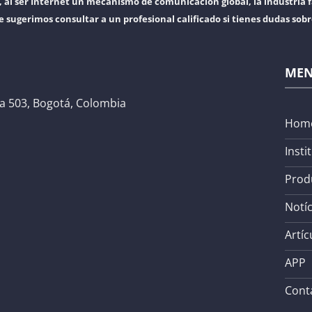
l ser Internet un mecanismo de comunicación global, la industria f
e sugerimos consultar a un profesional calificado si tienes dudas sob
ME
na 503, Bogotá, Colombia
Hom
Insti
Prod
Notíc
Artíc
APP
Cont