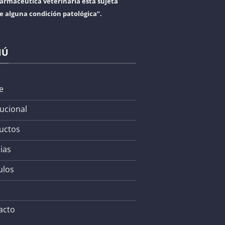
armacéutica veterinaria está sujeta
re alguna condición patológica”.
NÚ
e
tucional
uctos
ias
ulos
acto