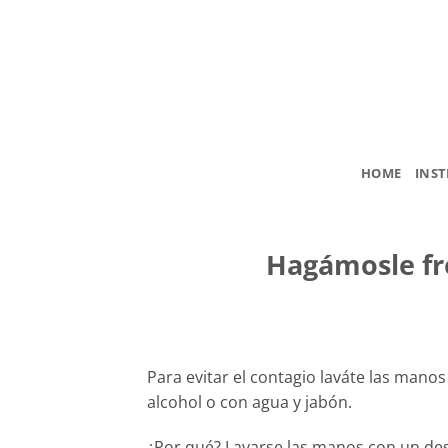
Skip
to
content
HOME
INST
Hagámosle fr
Para evitar el contagio laváte las mano
alcohol o con agua y jabón.
¿Por qué? Lavarse las manos con un desi