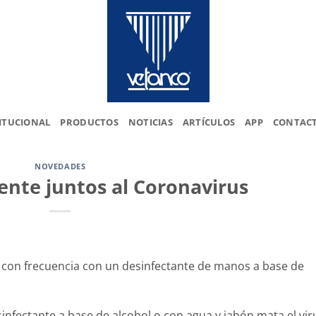
ITUCIONAL
PRODUCTOS
NOTICIAS
ARTÍCULOS
APP
CONTAC
NOVEDADES
ente juntos al Coronavirus
s con frecuencia con un desinfectante de manos a base de
nfectante a base de alcohol o con agua y jabón mata el vir