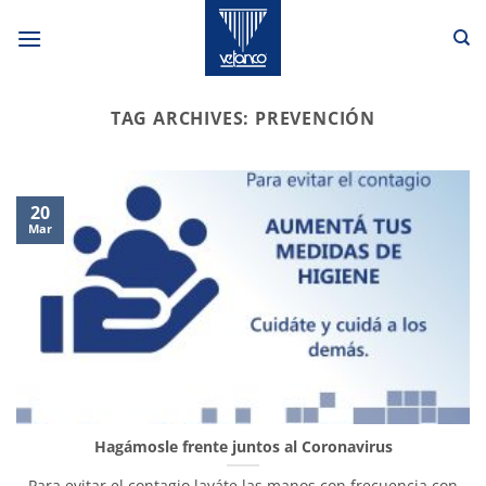
Skip
to
content
TAG ARCHIVES:
PREVENCIÓN
20
Mar
Hagámosle frente juntos al Coronavirus
Para evitar el contagio laváte las manos con frecuencia con