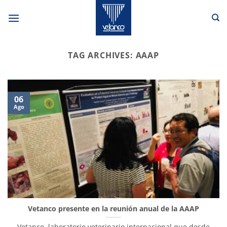
Skip
to
content
TAG ARCHIVES:
AAAP
06
Ago
Vetanco presente en la reunión anual de la AAAP
Vetanco, laboratorio veterinario internacional que desde