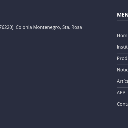
ME
76220), Colonia Montenegro, Sta. Rosa
Hom
Insti
Prod
Notic
Artíc
APP
Cont