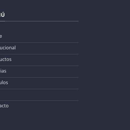
NÚ
e
tucional
uctos
ias
ulos
acto