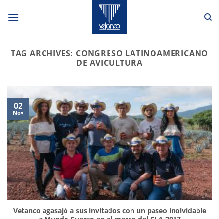
Skip
to
content
TAG ARCHIVES:
CONGRESO LATINOAMERICANO
DE AVICULTURA
02
Nov
Vetanco agasajó a sus invitados con un paseo inolvidable
a Mundo Cuervo en el marco del CLA 2017