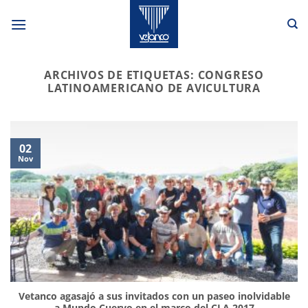
Saltar
al
contenido
ARCHIVOS DE ETIQUETAS:
CONGRESO
LATINOAMERICANO DE AVICULTURA
02
Nov
Vetanco agasajó a sus invitados con un paseo inolvidable
a Mundo Cuervo en el marco del CLA 2017