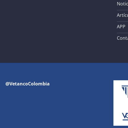
Notic
Artíc
APP
Cont
@VetancoColombia