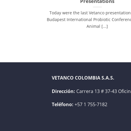
Presentations
Today were the last Vetanco presentation
Budapest International Probiotic Conferenc
Animal [...]
VETANCO COLOMBIA S.A.S.
Dirección:
Carrera 13 # 37-43 Ofici
Teléfono:
+57 1 755-7182