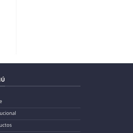
NÚ
e
tucional
uctos