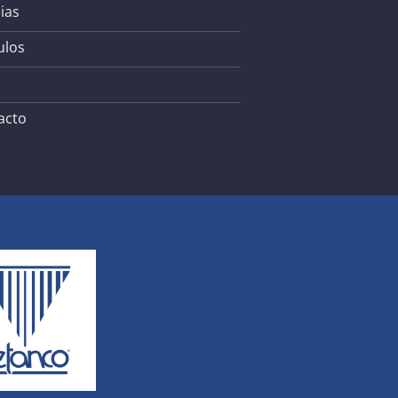
ias
ulos
acto