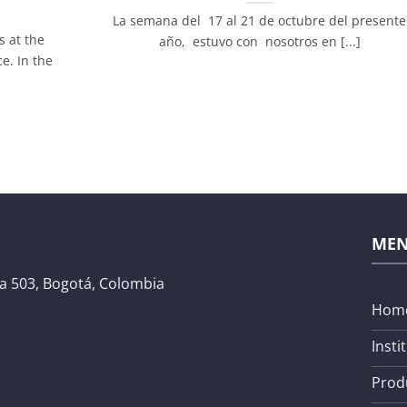
La semana del 17 al 21 de octubre del presente
s at the
año, estuvo con nosotros en [...]
e. In the
ME
na 503, Bogotá, Colombia
Hom
Insti
Prod