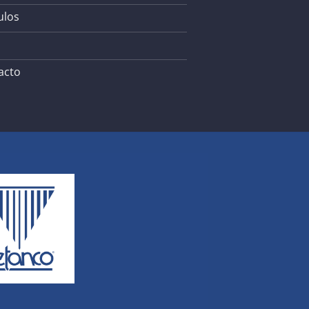
ulos
acto