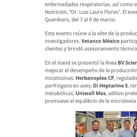
enfermedades respiratorias, así como e
Nutrición, “Dr. Luis Lauro Flores”. El eve
Querétaro, del 7 al 9 de marzo.
Este evento reúne a la elite de la produ
investigadores.
Vetanco México
partici
clientes y brindó asesoramiento técnico
En el stand se presentó la línea
BV Scie
mejorar el desempeño de la producció
micotoxinas;
Herbanoplex CP
, regulado
perfringens
en aves;
Di Heptarine S
, te
metabólicas;
Uniwall Mos
, aditivo preb
promueve el equilibrio de la microbiota