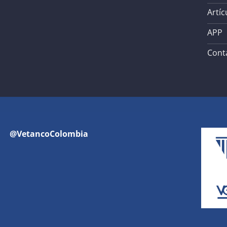
Artíc
APP
Cont
@VetancoColombia