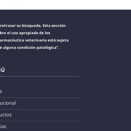
retrasar su búsqueda. Esta sección
bre el uso apropiado de los
armacéutica veterinaria está sujeta
re alguna condición patológica”.
NÚ
e
tucional
uctos
ias