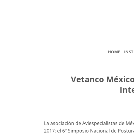
Skip
to
content
HOME
INST
Vetanco México
Int
La asociación de Aviespecialistas de M
2017; el 6º Simposio Nacional de Postur