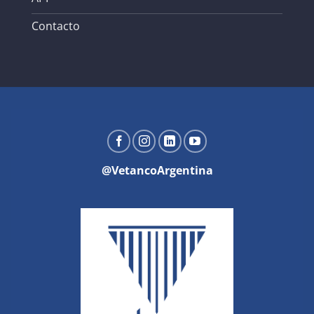
Contacto
@VetancoArgentina