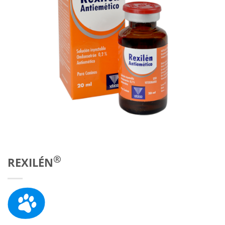
®
REXILÉN