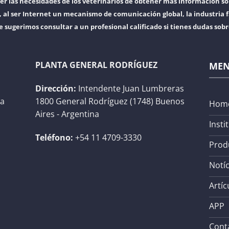
er las necesidades de los veterinarios de obtener más información so
l ser Internet un mecanismo de comunicación global, la industria f
e sugerimos consultar a un profesional calificado si tienes dudas sob
PLANTA GENERAL RODRÍGUEZ
ME
Dirección:
Intendente Juan Lumbreras
na
1800 General Rodríguez (1748) Buenos
Hom
Aires - Argentina
Insti
Teléfono:
+54 11 4709-3330
Prod
Notíc
Artíc
APP
Cont