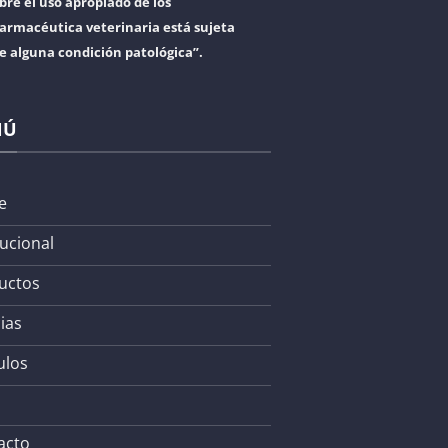
bre el uso apropiado de los
armacéutica veterinaria está sujeta
re alguna condición patológica”.
NÚ
e
tucional
uctos
ias
ulos
acto