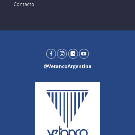
Contacto
@VetancoArgentina