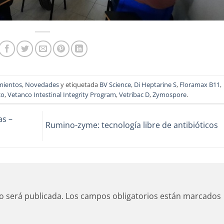
mientos
,
Novedades
y etiquetada
BV Science
,
Di Heptarine S
,
Floramax B11
,
co
,
Vetanco Intestinal Integrity Program
,
Vetribac D
,
Zymospore
.
s –
Rumino-zyme: tecnología libre de antibióticos
o será publicada.
Los campos obligatorios están marcados