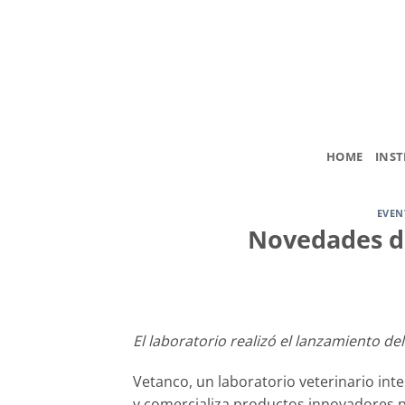
Saltar
al
contenido
HOME
INST
EVEN
Novedades de
El laboratorio realizó el lanzamiento del
Vetanco, un laboratorio veterinario int
y comercializa productos innovadores p