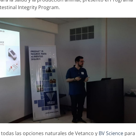
ntestinal Integrity Program.
 todas las opciones naturales de Vetanco y
BV Science
para