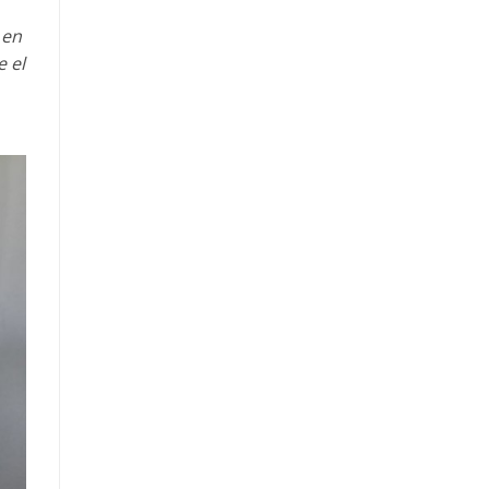
 en
e el