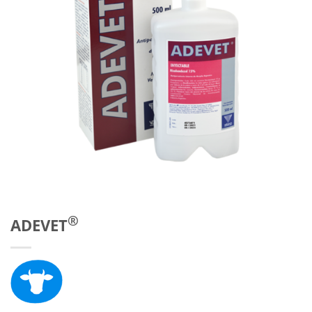
®
ADEVET