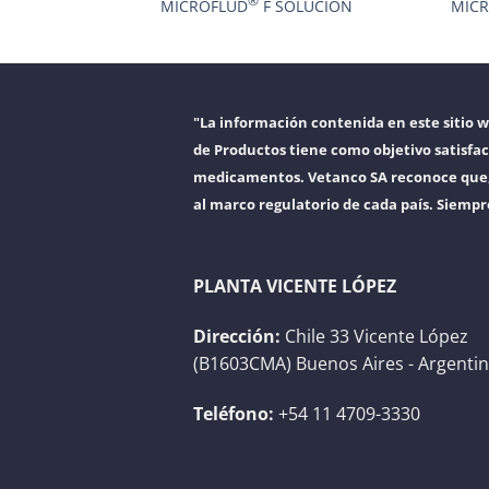
®
R
MICROFLUD
F SOLUCIÓN
MIC
"La información contenida en este sitio 
de Productos tiene como objetivo satisfac
medicamentos. Vetanco SA reconoce que, a
al marco regulatorio de cada país. Siempr
PLANTA VICENTE LÓPEZ
Dirección:
Chile 33 Vicente López
(B1603CMA) Buenos Aires - Argenti
Teléfono:
+54 11 4709-3330