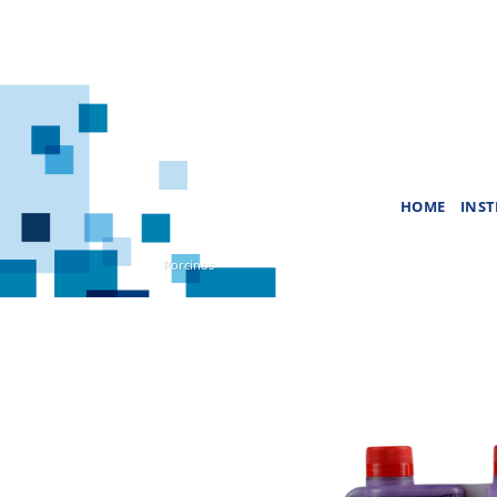
Saltar
al
contenido
HOME
INST
Porcinos