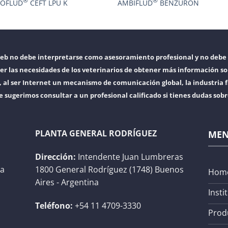
®
®
ROFLUD
CEFT LPU K
AMBIFLUD
BENZURON
web no debe interpretarse como asesoramiento profesional y no debe 
er las necesidades de los veterinarios de obtener más información so
l ser Internet un mecanismo de comunicación global, la industria f
e sugerimos consultar a un profesional calificado si tienes dudas sob
PLANTA GENERAL RODRÍGUEZ
ME
Dirección:
Intendente Juan Lumbreras
na
1800 General Rodríguez (1748) Buenos
Hom
Aires - Argentina
Insti
Teléfono:
+54 11 4709-3330
Prod