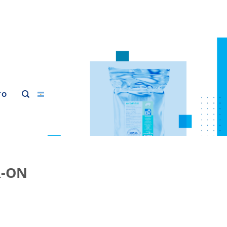
TO
-ON