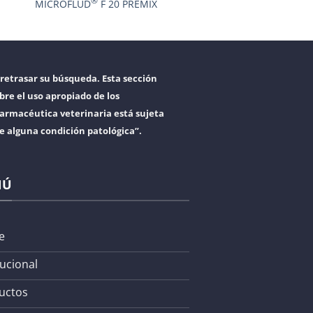
®
MICROFLUD
F 20 PREMIX
retrasar su búsqueda. Esta sección
bre el uso apropiado de los
armacéutica veterinaria está sujeta
re alguna condición patológica”.
NÚ
e
tucional
uctos