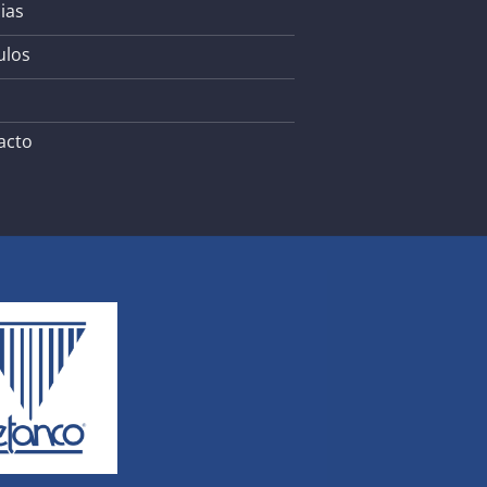
ias
ulos
acto