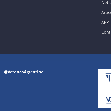
Notíc
Artíc
APP
Cont
@VetancoArgentina