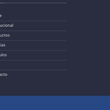
e
tucional
uctos
ias
ulos
acto