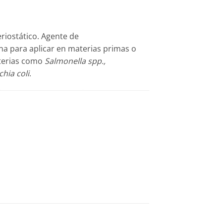
eriostático. Agente de
a para aplicar en materias primas o
cterias como
Salmonella spp.,
hia coli
.