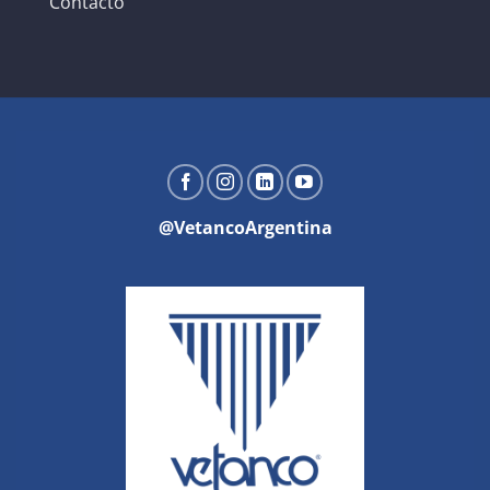
Contacto
@VetancoArgentina