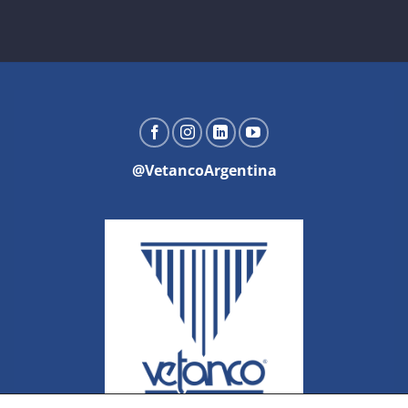
@VetancoArgentina