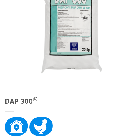
®
DAP 300