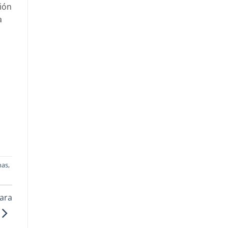
ión
a
nas
,
ara