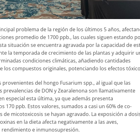
ncipal problema de la región de los últimos 5 años, afecta
ciones promedio de 1700 ppb., las cuales siguen estando p
ta situación se encuentra agravada por la capacidad de es
te la temporada de crecimiento de las plantas y adquirir u
rminadas condiciones climáticas, añadiendo cantidades
e los compuestos originales, potenciando los efectos tóxico
s provenientes del hongo Fusarium spp., al igual que las
s prevalencias de DON y Zearalenona son llamativamente
en especial esta última, ya que además presenta
s 170 ppb. Estos valores, sumados a casi un 60% de co-
 de micotoxicosis se hayan agravado. La exposición a dosi
inas en la dieta afecta negativamente a las aves,
l rendimiento e inmunosupresión.