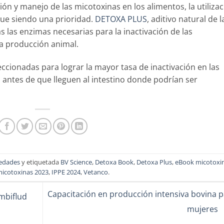
n y manejo de las micotoxinas en los alimentos, la utilizac
ue siendo una prioridad.
DETOXA PLUS
, aditivo natural de l
 las enzimas necesarias para la inactivación de las
la producción animal.
cionadas para lograr la mayor tasa de inactivación en las
, antes de que lleguen al intestino donde podrían ser
edades
y etiquetada
BV Science
,
Detoxa Book
,
Detoxa Plus
,
eBook micotoxi
icotoxinas 2023
,
IPPE 2024
,
Vetanco
.
Capacitación en producción intensiva bovina p
mbiflud
mujeres