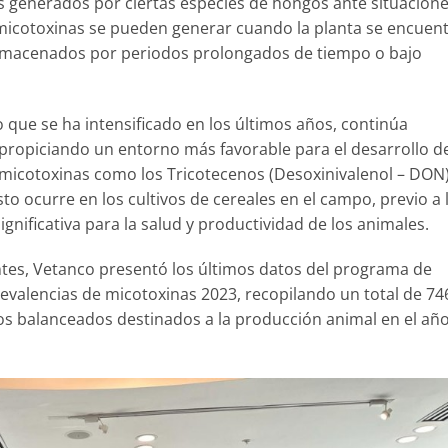
s generados por ciertas especies de hongos ante situacion
micotoxinas se pueden generar cuando la planta se encuen
lmacenados por periodos prolongados de tiempo o bajo
 que se ha intensificado en los últimos años, continúa
 propiciando un entorno más favorable para el desarrollo d
micotoxinas como los Tricotecenos (Desoxinivalenol – DON),
o ocurre en los cultivos de cereales en el campo, previo a 
ificativa para la salud y productividad de los animales.
ntes, Vetanco presentó los últimos datos del programa de
revalencias de micotoxinas 2023, recopilando un total de 74
s balanceados destinados a la producción animal en el añ