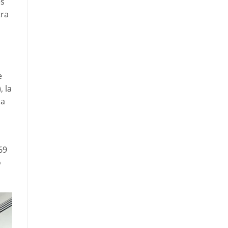
es
tra
e
 la
la
69
o