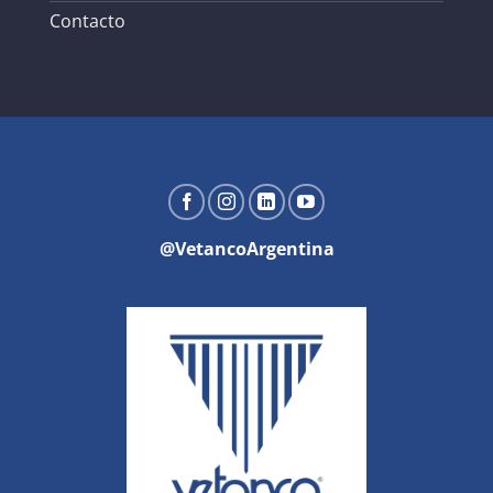
Contacto
@VetancoArgentina