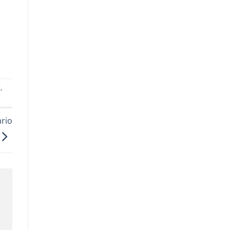
s
”
,
rio