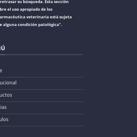
retrasar su búsqueda. Esta sección
bre el uso apropiado de los
armacéutica veterinaria está sujeta
re alguna condición patológica”.
NÚ
e
tucional
uctos
ias
ulos