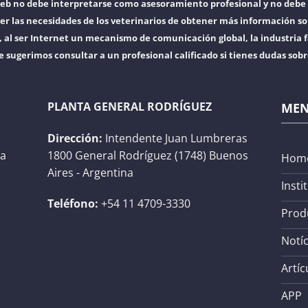
web no debe interpretarse como asesoramiento profesional y no debe 
er las necesidades de los veterinarios de obtener más información so
l ser Internet un mecanismo de comunicación global, la industria f
e sugerimos consultar a un profesional calificado si tienes dudas sob
PLANTA GENERAL RODRÍGUEZ
ME
Dirección:
Intendente Juan Lumbreras
na
1800 General Rodríguez (1748) Buenos
Hom
Aires - Argentina
Insti
Teléfono:
+54 11 4709-3330
Prod
Notíc
Artíc
APP