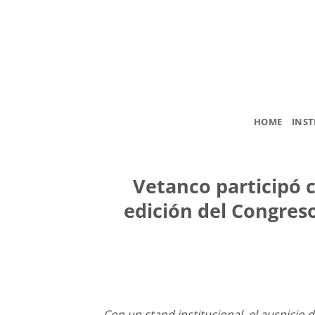
Saltar
al
contenido
HOME
INST
Vetanco participó 
edición del Congres
Con un stand institucional, el auspicio