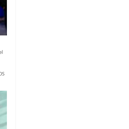
s
el
MOS