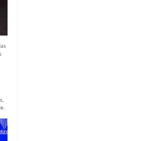
las
s
s,
le.