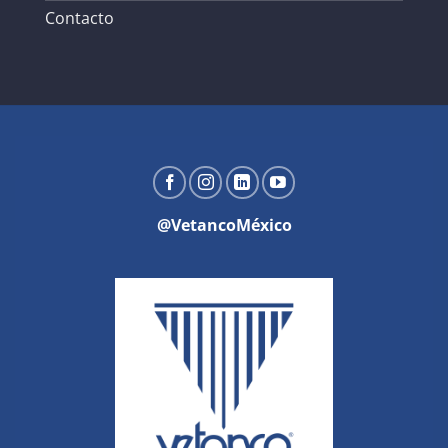
Contacto
@VetancoMéxico