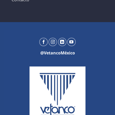
@VetancoMéxico