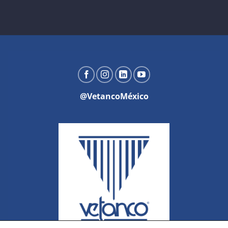
@VetancoMéxico