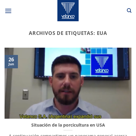
Saltar
al
contenido
ARCHIVOS DE ETIQUETAS:
EUA
26
Jun
Situación de la porcicultura en USA
A continuación compartimos un panorama general acerca