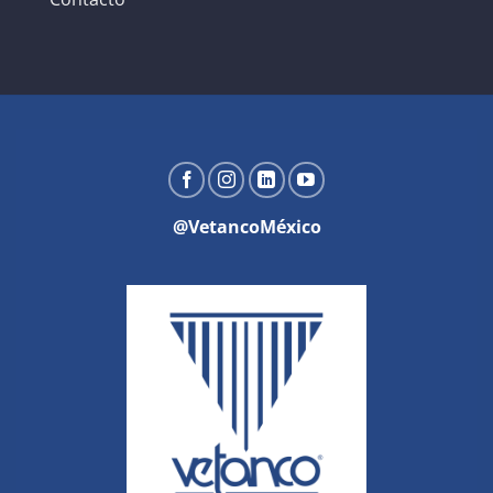
@VetancoMéxico